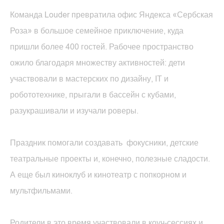
RU
Команда Louder превратила офис Яндекса «Сербская
Поиск
Роза» в большое семейное приключение, куда
пришли более 400 гостей. Рабочее пространство
ожило благодаря множеству активностей: дети
участвовали в мастерских по дизайну, IT и
робототехнике, прыгали в бассейн с кубами,
разукрашивали и изучали роверы.
Праздник помогали создавать фокусники, детские
театральные проекты и, конечно, полезные сладости.
А еще был киноклуб и кинотеатр с попкорном и
мультфильмами.
Родители в это время участвовали в коуч-сессиях и